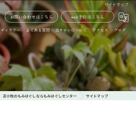
サイトマップ
6
お問い合わせはこちら
web予約はこちら
ギャラリー
よくある質問
当サロンについて
アクセス
ブログ
フットケア
クイックヘッド
ハンドリフレ
角質取り
苫小牧のもみほぐしならもみほぐしセンター
サイトマップ
プレミアムコース